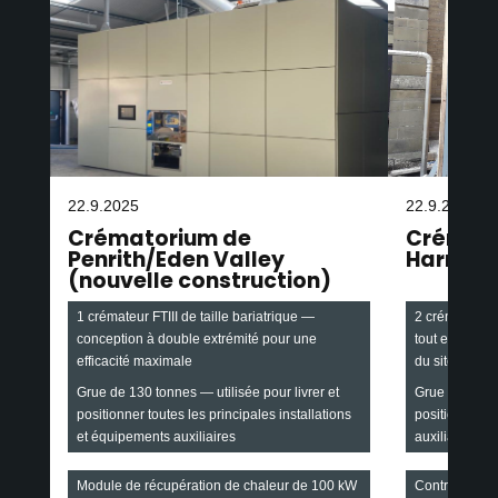
22.9.2025
22.9.2025
Crématorium de
Crémato
Penrith/Eden Valley
Harroga
(nouvelle construction)
1 crémateur FTIII de taille bariatrique —
2 crémateurs F
conception à double extrémité pour une
tout en maint
efficacité maximale
du site
Grue de 130 tonnes — utilisée pour livrer et
Grue de 90 ton
positionner toutes les principales installations
positionner le
et équipements auxiliaires
auxiliaires
Module de récupération de chaleur de 100 kW
Contrat de se