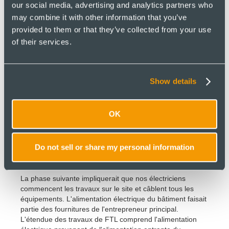
our social media, advertising and analytics partners who
may combine it with other information that you’ve
Une visite du site consiste à cartographier les itinéraires
provided to them or that they’ve collected from your use
des canalisations et à aborder les travaux habilitants, ce
of their services.
qui permet à FTL de financer les travaux de ces
constructeurs à partir du décalage. Les travaux consistent
généralement en des pénétrations dans les murs et les
toits afin de permettre un acheminement plus efficace des
Show details
canalisations. La préinstallation étant terminée, cela
permet de réduire les délais et d'empêcher le projet de
dériver tout obstacle imprévu. L'entrepreneur en bâtiment
OK
(WD) sera ensuite informé de ces travaux habilitants sous
la forme d'un plan des travaux du constructeur et les
travaux seront généralement pris en compte pendant la
Do not sell or share my personal information
phase de construction du bâtiment.
La phase suivante impliquerait que nos électriciens
commencent les travaux sur le site et câblent tous les
équipements. L'alimentation électrique du bâtiment faisait
partie des fournitures de l'entrepreneur principal.
L'étendue des travaux de FTL comprend l'alimentation