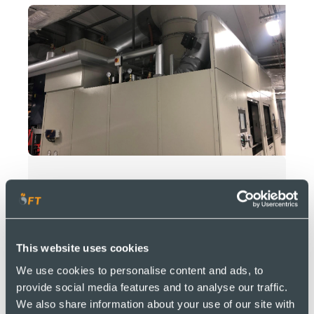
Une grue de 130 tonnes a
géré l'installation
d'équipements lourds avec
This website uses cookies
précision et efficacité
We use cookies to personalise content and ads, to
provide social media features and to analyse our traffic.
We also share information about your use of our site with