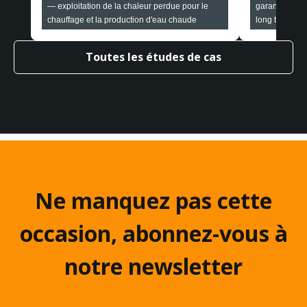
— exploitation de la chaleur perdue pour le
garantie d'une
chauffage et la production d'eau chaude
long terme
Toutes les études de cas
Ne manquez pas cette
occasion, abonnez-vous à
notre newsletter