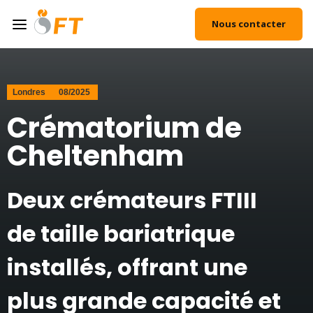
Nous contacter
Accueil
/
Cas d'utilisation
/
Crématorium de Cheltenham
Londres
08/2025
Crématorium de
Cheltenham
Deux crémateurs FTIII
de taille bariatrique
installés, offrant une
plus grande capacité et