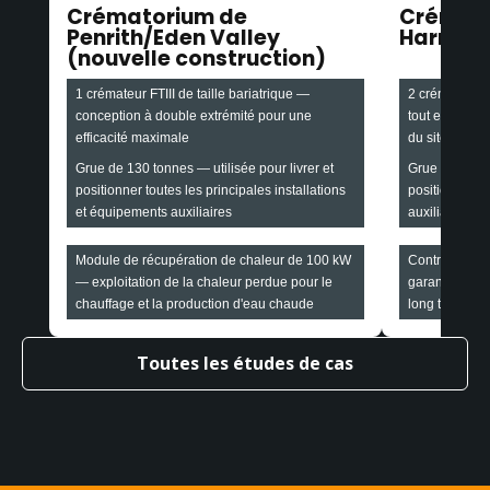
Crématorium de
Crémato
Penrith/Eden Valley
Harroga
(nouvelle construction)
1 crémateur FTIII de taille bariatrique —
2 crémateurs F
conception à double extrémité pour une
tout en maint
efficacité maximale
du site
Grue de 130 tonnes — utilisée pour livrer et
Grue de 90 ton
positionner toutes les principales installations
positionner le
et équipements auxiliaires
auxiliaires
Module de récupération de chaleur de 100 kW
Contrat de se
— exploitation de la chaleur perdue pour le
garantie d'une
chauffage et la production d'eau chaude
long terme
Toutes les études de cas