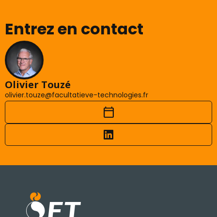
Entrez en contact
Olivier Touzé
olivier.touze@facultatieve-technologies.fr