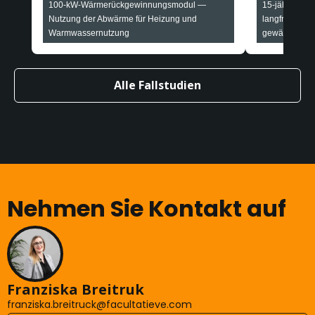
100-kW-Wärmerückgewinnungsmodul —
15-jähriger Al
Nutzung der Abwärme für Heizung und
langfristige 
Warmwassernutzung
gewährleistet
Alle Fallstudien
Nehmen Sie Kontakt auf
Franziska Breitruk
franziska.breitruck@facultatieve.com