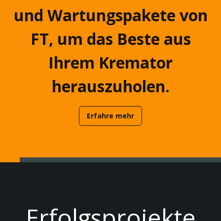
und Wartungspakete von
FT, um das Beste aus
Ihrem Kremator
herauszuholen.
Erfahre mehr
Erfolgsprojekte