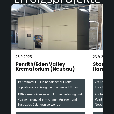
23.9.2025
23.9.2025
Penrith/Eden Valley
Stonefa
Krematorium (Neubau)
Harroga
1x Kremator FTIII in bariatrischer Größe —
2 x Krematore
doppelseitiges Design für maximale Effizienz
Installation b
130-Tonnen-Kran — wird für die Lieferung und
90-Tonnen-Kr
Positionierung aller wichtigen Anlagen und
Positionieru
Zusatzausrüstungen verwendet
Nebenanlage