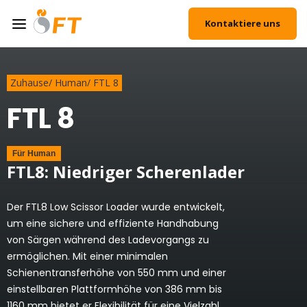
Kontaktiere uns
Zuhause
/
Human
/
FTL 8
FTL 8
Für
Human
FTL8: Niedriger Scherenlader
Der FTL8 Low Scissor Loader wurde entwickelt,
um eine sichere und effiziente Handhabung
von Särgen während des Ladevorgangs zu
ermöglichen. Mit einer minimalen
Schienentransferhöhe von 550 mm und einer
einstellbaren Plattformhöhe von 386 mm bis
1160 mm bietet er Flexibilität für eine Vielzahl