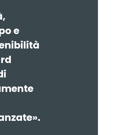
à,
po e
enibilità
ard
di
amente
anzate».